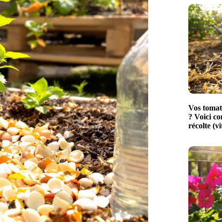
Vos tomat
? Voici c
récolte (vi