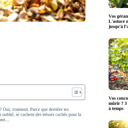
Vos géran
L'astuce 
jusqu'à l
Vos conco
mûrir ? 3 
à temps
 ? Oui, vraiment. Parce que derrière tes
n oublié, se cachent des trésors cachés pour la
avant…