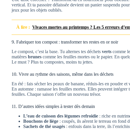
vertical. Et ta passoire délaissée devient un panier suspendu pour l
jeux pour les objets oubliés.
À lire :
Vivaces mortes au printemps ? Les 5 erreurs d’e
9. Fabriquer ton compost : transformer tes restes en or noir
Le compost, c’est la base. Tu alternes tes déchets
verts
comme les
matières
brunes
comme les feuilles mortes ou le papier. En quelqu
Le must ? Plus tu compostes, moins tu jettes.
10. Vivre au rythme des saisons, même dans les déchets
En été : fais sécher les peaux de banane, réduis-les en poudre et
En automne : ramasse les feuilles mortes. Elles peuvent intégrer 
feuilles. Chaque saison t’offre un nouveau trésor.
11. D’autres idées simples à tester dès demain
L’eau de cuisson des légumes refroidie
: riche en nutrime
Bouchons de liège
: coupés, ils aèrent le terreau en fond d
Sachets de thé usagés
: enfouis dans la terre, ils l’enrichi