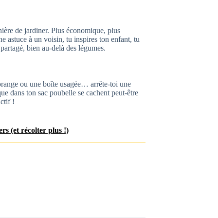
ière de jardiner. Plus économique, plus
e astuce à un voisin, tu inspires ton enfant, tu
 partagé, bien au-delà des légumes.
’orange ou une boîte usagée… arrête-toi une
que dans ton sac poubelle se cachent peut-être
ctif !
s (et récolter plus !)