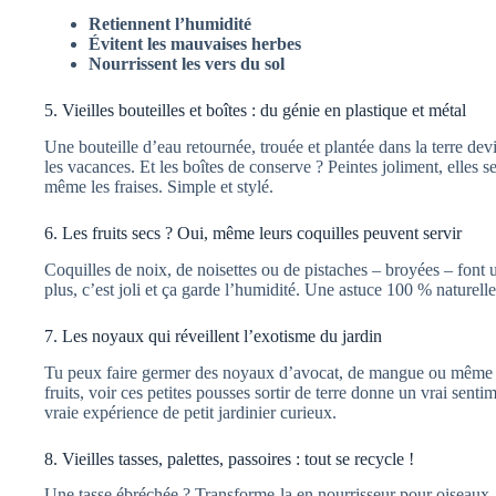
Retiennent l’humidité
Évitent les mauvaises herbes
Nourrissent les vers du sol
5. Vieilles bouteilles et boîtes : du génie en plastique et métal
Une bouteille d’eau retournée, trouée et plantée dans la terre de
les vacances. Et les boîtes de conserve ? Peintes joliment, elles s
même les fraises. Simple et stylé.
6. Les fruits secs ? Oui, même leurs coquilles peuvent servir
Coquilles de noix, de noisettes ou de pistaches – broyées – font un
plus, c’est joli et ça garde l’humidité. Une astuce 100 % naturelle
7. Les noyaux qui réveillent l’exotisme du jardin
Tu peux faire germer des noyaux d’avocat, de mangue ou même de
fruits, voir ces petites pousses sortir de terre donne un vrai senti
vraie expérience de petit jardinier curieux.
8. Vieilles tasses, palettes, passoires : tout se recycle !
Une tasse ébréchée ? Transforme-la en nourrisseur pour oiseaux. 