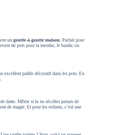
vient un
goutte-à-goutte maison
. Parfait pour
ervent de pots pour la menthe, le basilic ou
 excellent paillis décoratif dans les pots. En
.
 datte. Même si tu ne récoltes jamais de
ment de magie. Et pour les enfants, c’est une
Une vieille palette ? Hop, voici un potager