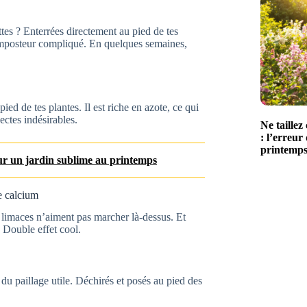
es ? Enterrées directement au pied de tes
 composteur compliqué. En quelques semaines,
ed de tes plantes. Il est riche en azote, ce qui
sectes indésirables.
Ne taille
: l’erreur
printemp
pour un jardin sublime au printemps
e calcium
s limaces n’aiment pas marcher là-dessus. Et
. Double effet cool.
u paillage utile. Déchirés et posés au pied des