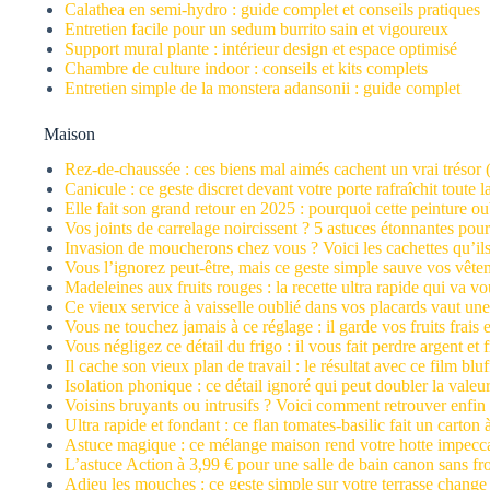
Calathea en semi-hydro : guide complet et conseils pratiques
Entretien facile pour un sedum burrito sain et vigoureux
Support mural plante : intérieur design et espace optimisé
Chambre de culture indoor : conseils et kits complets
Entretien simple de la monstera adansonii : guide complet
Maison
Rez-de-chaussée : ces biens mal aimés cachent un vrai trésor (p
Canicule : ce geste discret devant votre porte rafraîchit toute 
Elle fait son grand retour en 2025 : pourquoi cette peinture o
Vos joints de carrelage noircissent ? 5 astuces étonnantes pour 
Invasion de moucherons chez vous ? Voici les cachettes qu’ils
Vous l’ignorez peut-être, mais ce geste simple sauve vos vêtem
Madeleines aux fruits rouges : la recette ultra rapide qui va vo
Ce vieux service à vaisselle oublié dans vos placards vaut une
Vous ne touchez jamais à ce réglage : il garde vos fruits frais
Vous négligez ce détail du frigo : il vous fait perdre argent et
Il cache son vieux plan de travail : le résultat avec ce film blu
Isolation phonique : ce détail ignoré qui peut doubler la valeu
Voisins bruyants ou intrusifs ? Voici comment retrouver enfin
Ultra rapide et fondant : ce flan tomates-basilic fait un carton 
Astuce magique : ce mélange maison rend votre hotte impecca
L’astuce Action à 3,99 € pour une salle de bain canon sans fro
Adieu les mouches : ce geste simple sur votre terrasse change 