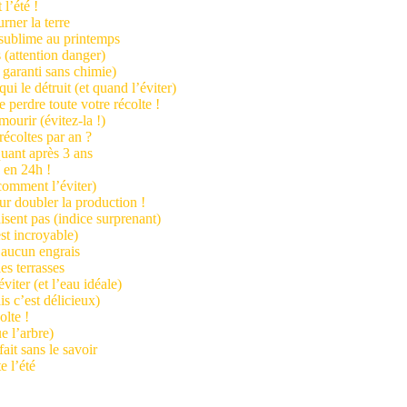
 l’été !
rner la terre
n sublime au printemps
s (attention danger)
 garanti sans chimie)
i le détruit (et quand l’éviter)
e perdre toute votre récolte !
mourir (évitez-la !)
récoltes par an ?
quant après 3 ans
e en 24h !
 comment l’éviter)
ur doubler la production !
disent pas (indice surprenant)
est incroyable)
s aucun engrais
es terrasses
viter (et l’eau idéale)
is c’est délicieux)
olte !
e l’arbre)
ait sans le savoir
e l’été