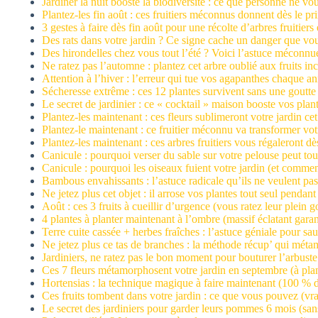
Jardiner la nuit booste la biodiversité : ce que personne ne vous
Plantez-les fin août : ces fruitiers méconnus donnent dès le pr
3 gestes à faire dès fin août pour une récolte d’arbres fruitier
Des rats dans votre jardin ? Ce signe cache un danger que vou
Des hirondelles chez vous tout l’été ? Voici l’astuce méconn
Ne ratez pas l’automne : plantez cet arbre oublié aux fruits i
Attention à l’hiver : l’erreur qui tue vos agapanthes chaque a
Sécheresse extrême : ces 12 plantes survivent sans une goutte 
Le secret de jardinier : ce « cocktail » maison booste vos plant
Plantez-les maintenant : ces fleurs sublimeront votre jardin c
Plantez-le maintenant : ce fruitier méconnu va transformer votr
Plantez-les maintenant : ces arbres fruitiers vous régaleront dè
Canicule : pourquoi verser du sable sur votre pelouse peut tout
Canicule : pourquoi les oiseaux fuient votre jardin (et comment
Bambous envahissants : l’astuce radicale qu’ils ne veulent pa
Ne jetez plus cet objet : il arrose vos plantes tout seul pendan
Août : ces 3 fruits à cueillir d’urgence (vous ratez leur plein g
4 plantes à planter maintenant à l’ombre (massif éclatant gara
Terre cuite cassée + herbes fraîches : l’astuce géniale pour sa
Ne jetez plus ce tas de branches : la méthode récup’ qui méta
Jardiniers, ne ratez pas le bon moment pour bouturer l’arbuste 
Ces 7 fleurs métamorphosent votre jardin en septembre (à plan
Hortensias : la technique magique à faire maintenant (100 % d
Ces fruits tombent dans votre jardin : ce que vous pouvez (vr
Le secret des jardiniers pour garder leurs pommes 6 mois (sans