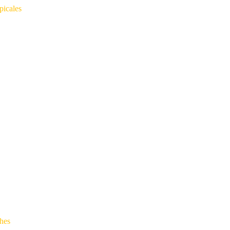
picales
ches