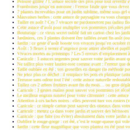
Pelouse grillée ? L’astuce secrète des pros pour tout reverdir 
Framboises jusqu’en automne : l’erreur fatale que vous devez
7 plantes increvables pour un jardin sublime, même sous gel 
Mauvaises herbes : cette astuce de paysagiste va vous changer 
Tailler en août ? Ces 7 vivaces ne pardonneront pas (adieu flo
Cette astuce d’août pour multiplier vos pommiers (récoltes pr
Bouturage : ce vieux secret oublié fait un carton chez les jard
Jardiniers, ces 3 plantes doivent être taillées avant fin août (ou
Jardin : ce geste d’août booste vos vivaces jusqu’en octobre (t
Août : 5 fleurs à semer d’urgence pour attirer abeilles et papil
Vivaces mortes au printemps ? Les 5 erreurs d’emplacement à
Canicule : 3 astuces urgentes pour sauver votre jardin avant qu
Ne taillez plus votre laurier-rose comme avant : l’erreur que dé
Taille oubliée en été : vos groseilles en danger (la méthode po
Ne jetez plus ce déchet : il remplace les pots en plastique (a
Terrasse sans odeur tout l’été : cette astuce naturelle redoutab
Taillez ces 2 arbres fruitiers avant fin du mois… ou gros dégât
Canicule : 3 gestes malins pour sauver vos pommiers (et récolt
Le meilleur engrais naturel pour votre citronnier : cette astuce b
Attention à ces taches noires : elles peuvent tuer vos rosiers (v
Canicule : ce simple carton peut sauver des oiseaux dans votre
Canicule : mettez ça dans votre jardin et sauvez des hérissons 
Canicule : que faire (ou éviter) absolument dans votre jardin 
Oubliez le rouge-gorge : cet été, c’est le rouge-queue qui vole 
Jardin : cette fleur magnifique que vous plantez en été peut 