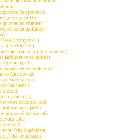
 avait dit sur la pollinisation
intemps !
s explosive l’an prochain
s ignorez peut-être
ue qui marche vraiment
ncroyablement parfumés !
nnée
d’eau (incroyable !)
es (effet bluffant)
et automne (ne ratez pas le moment)
e jardin (et votre cuisine)
s le printemps !
 changer (et éviter le pire)
 les faire revenir)
s que vous sachiez
t vos vacances !
oût sinon)
nti au printemps)
uver votre balcon en août
morphose votre jardin !
le plus aimé (astuce clé)
ter dès août)
e réussite)
aiment) faire légalement
 qu’elles pourrissent)