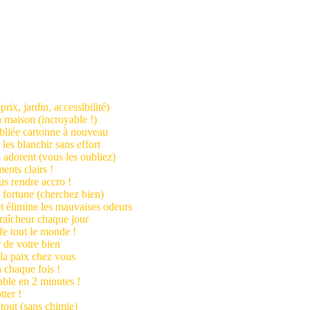
rix, jardin, accessibilité)
la maison (incroyable !)
ubliée cartonne à nouveau
les blanchir sans effort
 adorent (vous les oubliez)
ents clairs !
us rendre accro !
 fortune (cherchez bien)
 et élimine les mauvaises odeurs
 fraîcheur chaque jour
ffe tout le monde !
r de votre bien
 la paix chez vous
à chaque fois !
ble en 2 minutes !
tter !
tout (sans chimie)