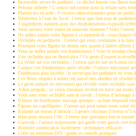
Incroyable secret de jardinier : ce déchet booste vos fleurs tout
Pelouse abîmée ? L’astuce méconnue pour la refaire sans retou
Plantez-les en août : 9 vivaces ultra-résistantes pour un jardi
Désherber à l’eau de Javel : l’erreur que font trop de jardinier
3 ingrédients naturels pour des rhododendrons explosifs (effet
Vous arrosez votre rosier au mauvais moment ? Voici l’erreur qu
Ne taillez jamais votre figuier à ce moment-là : vous risquez d
Orchidée en jardinerie : l’erreur qui vous condamne à la faire 
Pourquoi votre figuier ne donne rien quand d’autres offrent 2 
Vous ne taillez jamais vos framboisiers ? Voici le résultat cho
Une orchidée qui ne fleurit plus ? Ce geste d’expert la réveill
La vérité sur vos orchidées : l’erreur qui les tue en 6 mois (et
Coupez vos framboisiers après récolte : l’astuce méconnue po
Framboises plus sucrées : le secret que les jardiniers ne vous 
Ces fleurs simples à semer ont sauvé mes abeilles (le résultat 
Le geste naturel (et méconnu) qui réveille votre orchidée san
Adieu pergola : ce vieux classique revient en force sur toutes l
Vous tuez votre orchidée sans le savoir : l’erreur d’arrosage à é
Il laisse un framboisier sauvage grimper : sa haie disparaît (ma
Figuier ou caprifiguier : l’erreur qui peut ruiner toute votre réc
Il plante un noyau d’abricot : 5 gestes cruciaux (l’erreur n°3 tu
Bain pour oiseaux l’été : l’erreur que (presque) tout le monde f
Canicule : l’astuce surprenante qui garde votre gazon vert tout
Bouturer zamioculcas facilement : techniques efficaces
Créer un terrarium DIY : guide et conseils pratiques