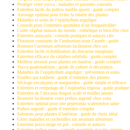
Protéger votre yucca : maladies et parasites courants
Entretien facile du pothos marble queen : guide complet
Arrosage optimal pour éviter la misère des plantes
Maladies et soins de l’epiphyllum anguliger
Conseils pour l’entretien quotidien d’un bougainvillier
Cadre végétal maison du monde : esthétique et bien-être chez
Entretien araucaria : conseils pratiques et astuces clés
Floraison constante de l’anthurium toute l’année : guide
Bouturer l’aeonium arboreum facilement chez soi
Entretien facile et fertilisation du dracaena marginata
Entretien efficace du calathea orbifolia : guide complet
Meilleur arrosoir pour plantes en hauteur : guide complet
Yucca guatemalensis : guide de culture et décoration
Maladies de l’epiphyllum anguliger : prévention et soins
Feuilles qui tombent : guide d’entretien des plantes
Séchage eucalyptus et marguerites : guide simple et efficace
Entretien et rempotage de l’euphorbia trigona : guide pratique
Entretien de l’alocasia dragon scale et feuilles jaunes
Bouturer facilement votre pothos argenté chez vous
Entretien optimal pour une peperomia watermelon saine
Pothos argenté : guide d’entretien complet
Substrats pour plantes d’intérieur : guide de choix idéal
Gérer maladies et cochenilles sur aeonium arboreum
Entretien perce-neige en pot : conseils et astuces
Entretien pothos neon : conseils essentiels et soins simples