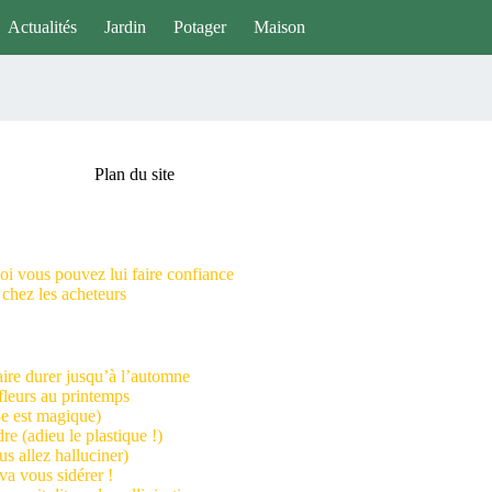
Actualités
Jardin
Potager
Maison
Plan du site
oi vous pouvez lui faire confiance
 chez les acheteurs
aire durer jusqu’à l’automne
 fleurs au printemps
 3e est magique)
dre (adieu le plastique !)
us allez halluciner)
va vous sidérer !