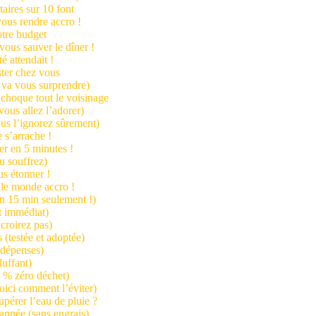
taires sur 10 font
vous rendre accro !
otre budget
vous sauver le dîner !
é attendait !
ester chez vous
3 va vous surprendre)
t choque tout le voisinage
(vous allez l’adorer)
vous l’ignorez sûrement)
 s’arrache !
er en 5 minutes !
ou souffrez)
us étonner !
 le monde accro !
en 15 min seulement !)
et immédiat)
 croirez pas)
 (testée et adoptée)
i dépenses)
luffant)
0 % zéro déchet)
oici comment l’éviter)
pérer l’eau de pluie ?
’année (sans engrais)