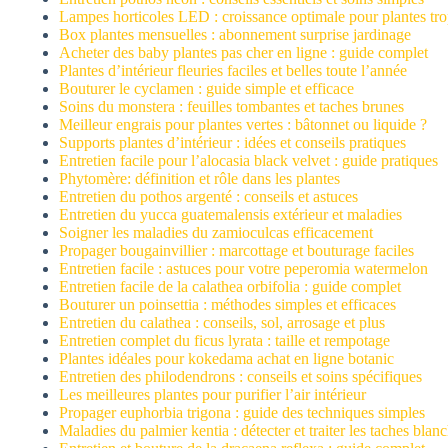
Lampes horticoles LED : croissance optimale pour plantes tro
Box plantes mensuelles : abonnement surprise jardinage
Acheter des baby plantes pas cher en ligne : guide complet
Plantes d’intérieur fleuries faciles et belles toute l’année
Bouturer le cyclamen : guide simple et efficace
Soins du monstera : feuilles tombantes et taches brunes
Meilleur engrais pour plantes vertes : bâtonnet ou liquide ?
Supports plantes d’intérieur : idées et conseils pratiques
Entretien facile pour l’alocasia black velvet : guide pratiques
Phytomère: définition et rôle dans les plantes
Entretien du pothos argenté : conseils et astuces
Entretien du yucca guatemalensis extérieur et maladies
Soigner les maladies du zamioculcas efficacement
Propager bougainvillier : marcottage et bouturage faciles
Entretien facile : astuces pour votre peperomia watermelon
Entretien facile de la calathea orbifolia : guide complet
Bouturer un poinsettia : méthodes simples et efficaces
Entretien du calathea : conseils, sol, arrosage et plus
Entretien complet du ficus lyrata : taille et rempotage
Plantes idéales pour kokedama achat en ligne botanic
Entretien des philodendrons : conseils et soins spécifiques
Les meilleures plantes pour purifier l’air intérieur
Propager euphorbia trigona : guide des techniques simples
Maladies du palmier kentia : détecter et traiter les taches blan