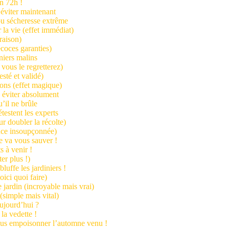
en 72h !
 éviter maintenant
ou sécheresse extrême
la vie (effet immédiat)
raison)
écoces garanties)
iniers malins
 vous le regretterez)
esté et validé)
lons (effet magique)
 éviter absolument
’il ne brûle
testent les experts
ur doubler la récolte)
stuce insoupçonnée)
le va vous sauver !
s à venir !
er plus !)
luffe les jardiniers !
oici quoi faire)
 jardin (incroyable mais vrai)
(simple mais vital)
aujourd’hui ?
la vedette !
vous empoisonner l’automne venu !