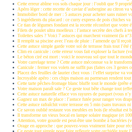
Cette erreur abîme vos sols chaque jour : l’oubli que 9 proprié
Apéro léger : cette recette de caviar d’aubergine au citron va 
Immobilier bord de mer : 5 astuces pour acheter sans ruiner v
5 ingrédients du placard : ce curry express de pois chiches va 
Ce tian de légumes fondant est la recette réconfort que votre ét
Filets de poulet ultra moelleux : l’astuce secrète des chefs à t
Toilettes sales ? Voici 7 astuces qui marchent vraiment (la n°
Il remplit sa piscine avec l’eau de pluie : l’amende qu’il reçoi
Cette astuce simple garde votre sol de terrasse frais tout l’été 
Clim en canicule : cette erreur vous fait exploser la facture (
Le béton ciré est mort : voici le nouveau sol que tout le monde
Votre carrelage terne ? Cette astuce méconnue va le transform
Canicule : fermer vos volets ne suffit pas (faites ces 3 gestes 
Placez des feuilles de laurier chez vous : l’effet surprise va vo
Incroyable apéro : ces chips maison au parmesan rendent tout
Cette tarte pêches-fromage blanc bluffe tout le monde (prête 
Votre maison paraît sale ? Ce geste tout bête change tout (eff
Cette astuce naturelle efface vos rayures de parquet (vous n’y
Gagnez un max de place : l’astuce futée pour ranger vos draps
Cette astuce rafraîchit votre terrasse en 5 min (sans travaux n
Ce savon oublié restaure vos meubles en bois (le résultat est b
Il transforme un vieux bocal en lampe solaire magique (et 10
Attention, votre gourde est peut-être une bombe à bactéries (v
Orage en approche : que pouvez-vous vraiment faire pour récu
Ce geste tout simple pour faire refleurir votre orchidée toute l