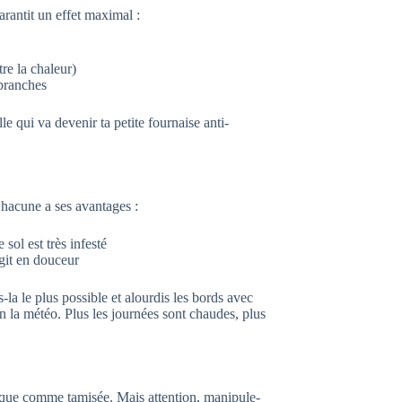
rantit un effet maximal :
re la chaleur)
 branches
le qui va devenir ta petite fournaise anti-
Chacune a ses avantages :
 sol est très infesté
agit en douceur
-la le plus possible et alourdis les bords avec
n la météo. Plus les journées sont chaudes, plus
resque comme tamisée. Mais attention, manipule-