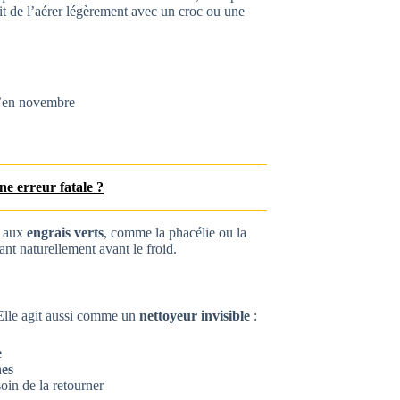
fit de l’aérer légèrement avec un croc ou une
qu’en novembre
une erreur fatale ?
e aux
engrais verts
, comme la phacélie ou la
ant naturellement avant le froid.
 Elle agit aussi comme un
nettoyeur invisible
:
e
nes
soin de la retourner