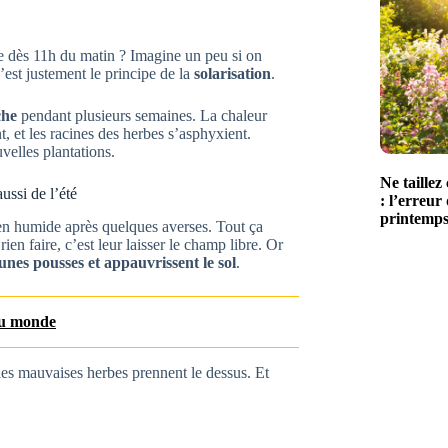
re dès 11h du matin ? Imagine un peu si on
’est justement le principe de la
solarisation
.
che
pendant plusieurs semaines. La chaleur
t, et les racines des herbes s’asphyxient.
velles plantations.
Ne taille
ussi de l’été
: l’erreur
printemp
 bien humide après quelques averses. Tout ça
ien faire, c’est leur laisser le champ libre. Or
eunes pousses et appauvrissent le sol
.
 du monde
les mauvaises herbes prennent le dessus. Et