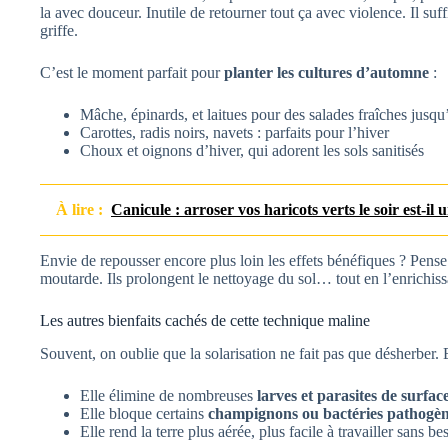
la avec douceur. Inutile de retourner tout ça avec violence. Il suf
griffe.
C’est le moment parfait pour
planter les cultures d’automne
:
Mâche, épinards, et laitues pour des salades fraîches jus
Carottes, radis noirs, navets : parfaits pour l’hiver
Choux et oignons d’hiver, qui adorent les sols sanitisés
À lire :
Canicule : arroser vos haricots verts le soir est-il 
Envie de repousser encore plus loin les effets bénéfiques ? Pens
moutarde. Ils prolongent le nettoyage du sol… tout en l’enrichiss
Les autres bienfaits cachés de cette technique maline
Souvent, on oublie que la solarisation ne fait pas que désherber.
Elle élimine de nombreuses
larves et parasites de surfac
Elle bloque certains
champignons ou bactéries pathogè
Elle rend la terre plus aérée, plus facile à travailler sans be