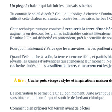
Un piège à chaleur qui fait fuir les mauvaises herbes
Tu connais le soleil d’août ? Celui qui t’oblige à chercher l’omb
utilisait cette chaleur écrasante… contre les mauvaises herbes ! C
Cette technique rustique consiste à
recouvrir la terre d’une bâ
augmente en dessous, les graines indésirables cuisent littéralemen
Résultat ? Un sol désherbé en profondeur, prêt à accueillir de nou
Pourquoi maintenant ? Parce que les mauvaises herbes profitent a
Quand l’été touche à sa fin, la terre est encore tiède, et parfois
réveille les graines d’adventices qui attendaient leur moment. Ne r
ces herbes indésirables
assoiffent la terre, concurrencent les j
À lire :
Cache-pots visage : styles et inspirations maison
La solarisation te permet d’agir au bon moment. Juste avant que 
sans biner comme un forçat ni sortir le désherbant chimique.
Comment bien préparer ton terrain avant de bâcher