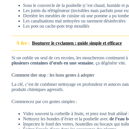
Sous le couvercle de la poubelle (c’est chaud, humide et p
Les joints du réfrigérateur (invisibles mais parfaits pour eu
Derrière les meubles de cuisine où une pomme a pu tomber
Les canalisations mal nettoyées ou rarement désinfectées
Les pots ou cache-pots trop mouillés
À lire :
Bouturer le cyclamen : guide simple et efficace
Si on oublie un seul de ces recoins, les moucherons continuent à 
plusieurs centaines d’œufs en une semaine
, ça dégénère vite.
Comment dire stop : les bons gestes à adopter
La clé, c’est de combiner nettoyage en profondeur et astuces natu
produits chimiques agressifs.
Commencez par ces gestes simples :
Videz souvent la corbeille à fruits, et jetez tout fruit abî
Nettoyez les bondes d’évier et la poubelle avec
de l’eau b
Inspectez le fond des verres, bouteilles ou bocaux qui traî