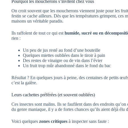
Pourquoi les moucherons s’invitent chez vous
On croit souvent que les moucherons viennent juste pour les fruit
festin se cache ailleurs. Dès que les températures grimpent, ces
maisons un véritable paradis.
Ils raffolent de tout ce qui est
humide, sucré ou en décomposit
rien :
Un peu de jus resté au fond d’une bouteille
Quelques miettes oubliées dans le tiroir à pain
Des restes de vinaigre ou de vin dans l’évier
Un fruit trop mûr abandonné dans le fond du bac
Résultat ? En quelques jours à peine, des centaines de petits œu
c’est la galère.
Leurs cachettes préférées (et souvent oubliées)
Ces insectes sont malins. Ils se faufilent dans des endroits qu’o
du genre maniaque, il y a de fortes chances qu’ils aient déjà élu 
Voici quelques
zones critiques
à inspecter sans faute :