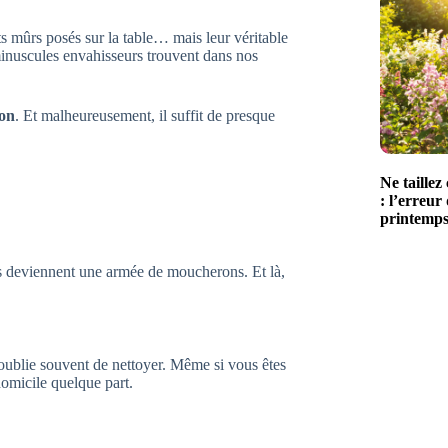
s mûrs posés sur la table… mais leur véritable
 minuscules envahisseurs trouvent dans nos
ion
. Et malheureusement, il suffit de presque
Ne taille
: l’erreur
printemp
fs deviennent une armée de moucherons. Et là,
n oublie souvent de nettoyer. Même si vous êtes
domicile quelque part.