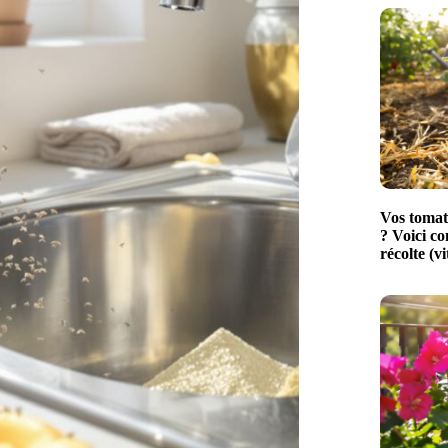
Vos tomat
? Voici c
récolte (vi