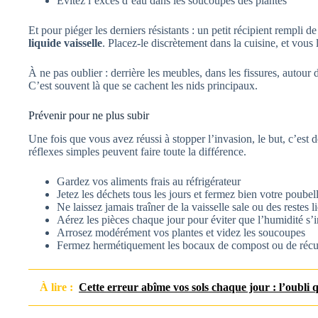
Évitez l’excès d’eau dans les soucoupes des plantes
Et pour piéger les derniers résistants : un petit récipient rempli d
liquide vaisselle
. Placez-le discrètement dans la cuisine, et vous
À ne pas oublier : derrière les meubles, dans les fissures, autour 
C’est souvent là que se cachent les nids principaux.
Prévenir pour ne plus subir
Une fois que vous avez réussi à stopper l’invasion, le but, c’est 
réflexes simples peuvent faire toute la différence.
Gardez vos aliments frais au réfrigérateur
Jetez les déchets tous les jours et fermez bien votre poubel
Ne laissez jamais traîner de la vaisselle sale ou des restes l
Aérez les pièces chaque jour pour éviter que l’humidité s’i
Arrosez modérément vos plantes et videz les soucoupes
Fermez hermétiquement les bocaux de compost ou de récup
À lire :
Cette erreur abîme vos sols chaque jour : l’oubli q