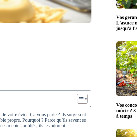
Vos géran
L'astuce 
jusqu'à l
Vos conco
mûrir ? 3 
 votre évier. Ça vous parle ? Ils surgissent
à temps
ble propre. Pourquoi ? Parce qu’ils savent se
es recoins oubliés, ils les adorent.