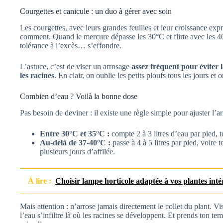
Courgettes et canicule : un duo à gérer avec soin
Les courgettes, avec leurs grandes feuilles et leur croissance exp
comment. Quand le mercure dépasse les 30°C et flirte avec les 40
tolérance à l’excès… s’effondre.
L’astuce, c’est de viser un arrosage
assez fréquent pour éviter l
les racines
. En clair, on oublie les petits ploufs tous les jours et
Combien d’eau ? Voilà la bonne dose
Pas besoin de deviner : il existe une règle simple pour ajuster l’a
Entre 30°C et 35°C :
compte 2 à 3 litres d’eau par pied, t
Au-delà de 37-40°C :
passe à 4 à 5 litres par pied, voire t
plusieurs jours d’affilée.
À lire :
Choisir lampe horticole adaptée à vos plantes inté
Mais attention : n’arrose jamais directement le collet du plant. V
l’eau s’infiltre là où les racines se développent. Et prends ton te