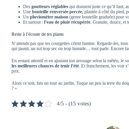
Des
goutteurs réglables
qui donnent juste ce qu’il faut, a
Une
bouteille renversée percée
, plantée à côté du pied,
Un
pluviomètre maison
(genre bouteille graduée) pour v
Et surtout :
l’eau de pluie récupérée
. Gratuite, douce, et 
Reste à l’écoute de tes plants
N’attends pas que tes courgettes crient famine. Regarde-les, tous l
qui jaunit, un sol trop sec ou trop humide… tout parle. Encore fau
En restant attentif et en ajustant ton arrosage selon la météo, le s
les meilleures chances de tenir l’été
. Et franchement, les voir s
prix.
Alors ce soir, fais un tour au jardin. Toque un peu la terre du do
? »
4/5 - (15 votes)