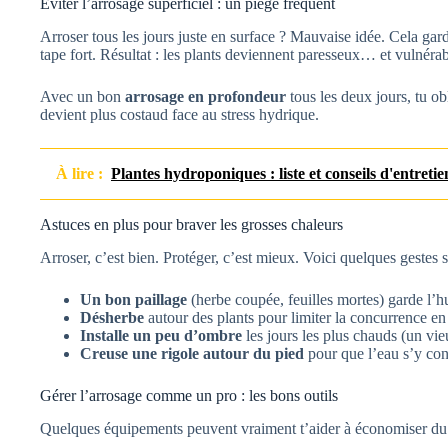
Éviter l’arrosage superficiel : un piège fréquent
Arroser tous les jours juste en surface ? Mauvaise idée. Cela garde
tape fort. Résultat : les plants deviennent paresseux… et vulnérab
Avec un bon
arrosage en profondeur
tous les deux jours, tu obl
devient plus costaud face au stress hydrique.
À lire :
Plantes hydroponiques : liste et conseils d'entretie
Astuces en plus pour braver les grosses chaleurs
Arroser, c’est bien. Protéger, c’est mieux. Voici quelques gestes s
Un bon paillage
(herbe coupée, feuilles mortes) garde l’h
Désherbe
autour des plants pour limiter la concurrence en
Installe un peu d’ombre
les jours les plus chauds (un vie
Creuse une rigole autour du pied
pour que l’eau s’y con
Gérer l’arrosage comme un pro : les bons outils
Quelques équipements peuvent vraiment t’aider à économiser du 