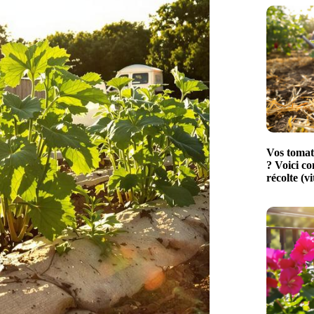
Vos tomat
? Voici c
récolte (vi