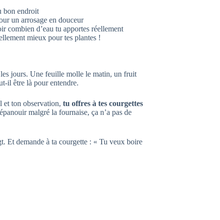
u bon endroit
 pour un arrosage en douceur
oir combien d’eau tu apportes réellement
tellement mieux pour tes plantes !
es jours. Une feuille molle le matin, un fruit
t-il être là pour entendre.
ol et ton observation,
tu offres à tes courgettes
’épanouir malgré la fournaise, ça n’a pas de
igt. Et demande à ta courgette : « Tu veux boire