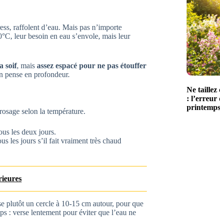
ress, raffolent d’eau. Mais pas n’importe
°C, leur besoin en eau s’envole, mais leur
a soif
, mais
assez espacé pour ne pas étouffer
 on pense en profondeur.
Ne taille
: l’erreur
printemp
rrosage selon la température.
ous les deux jours.
ous les jours s’il fait vraiment très chaud
rieures
ise plutôt un cercle à 10-15 cm autour, pour que
mps : verse lentement pour éviter que l’eau ne