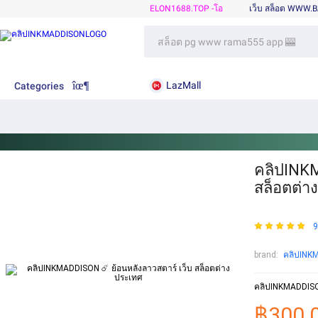
ELON1688.TOP -โอ
เว็บ สล็อต WWW.
LazMall
Categories
คลิปINKM
สล็อตต่า
9
brand:
คลิปINK
คลิปINKMADDISON
฿300.