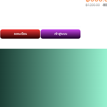
฿1200.00
-8
ลงทะเบียน
เข้าสู่ระบบ