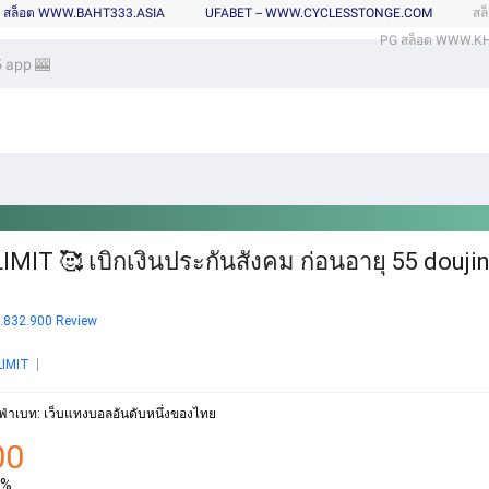
บ สล็อต WWW.BAHT333.ASIA
UFABET -- WWW.CYCLESSTONGE.COM
สล
PG สล็อต WWW.K
MIT 🥰 เบิกเงินประกันสังคม ก่อนอายุ 55 doujin
.832.900 Review
IMIT
ฟ่าเบท: เว็บแทงบอลอันดับหนึ่งของไทย
00
0%