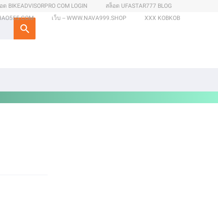
็อต BIKEADVISORPRO COM LOGIN
สล็อต UFASTAR777 BLOG
HAO555.COM
เว็บ -- WWW.NAVA999.SHOP
XXX KOBKOB