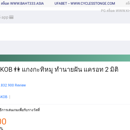
บ สล็อต WWW.BAHT333.ASIA
UFABET -- WWW.CYCLESSTONGE.COM
สล
PG สล็อต WWW.K
OB 👫 แกงกะทิหมู ทำนายฝัน แครอท 2 มิติ
.832.900 Review
BKOB
ารเล่นเกมเพื่อรับรางวัลที่
00
0%